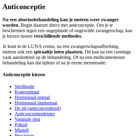
Anticonceptie
Na een abortusbehandeling kan je meteen weer zwanger
worden.
Begin daarom direct met anticonceptie. Om je te
beschermen tegen een ongeplande of ongewilde zwangerschap, kan
je kiezen tussen
verschillende methodes.
Je kunt in de LUNA centra, na een zwangerschapsafbreking,
meteen ook een
spiraaltje laten plaatsen.
Dit kan na een curettage
vaak aansluitend op de behandeling. Of na een medicamenteuze
behandeling kan dat tijdens of na je eerste menstruatie.
Anticonceptie kiezen
Sterilisatie
Koperspiraal
Hormonaal spiraal
Hormonaal implantaat
De pil (anticonceptiepil)
Anticonceptiepleister
Vaginale ring
Prikpil
Minipil
Pessarium