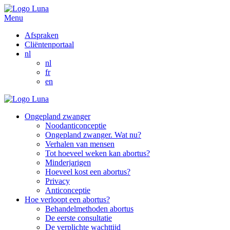
Menu
Afspraken
Cliëntenportaal
nl
nl
fr
en
Ongepland zwanger
Noodanticonceptie
Ongepland zwanger. Wat nu?
Verhalen van mensen
Tot hoeveel weken kan abortus?
Minderjarigen
Hoeveel kost een abortus?
Privacy
Anticonceptie
Hoe verloopt een abortus?
Behandelmethoden abortus
De eerste consultatie
De verplichte wachttijd